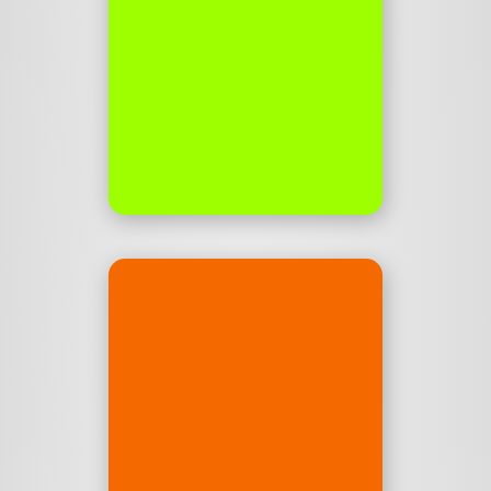
World Class Music
Producers (with countless
Top-10 hits & Multi-Platinum
awards) for your brand. Ads
Are Art. Let’s create.
shapes-music.de
shapes.film
Story Telling Video
Production, zusammen mit
Tom Albrecht