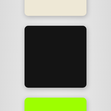
ladefuchs.app
DARKK
Modern Metalcore 💀
darkk.band
shapes.music