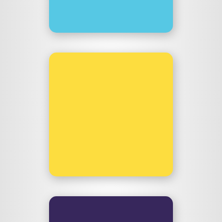
pp.lanoinc.de
Sidestream
Ein Podcast von, über und
mit Musikindustrie: Carina
(AFM Records/ Soulfood)
und ich machen
Erklärbären. Projekt ist
beendet.
sidestream.malik-aziz.de
Redebedarf