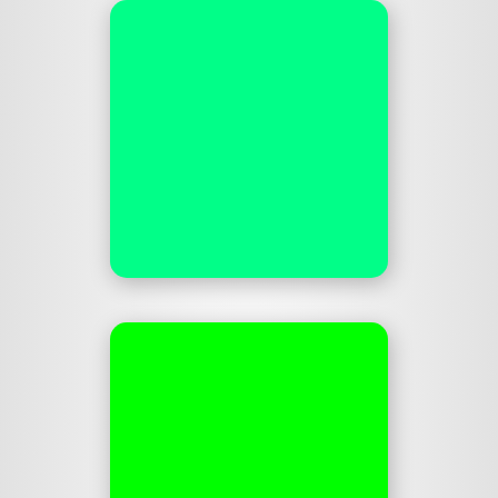
Dinowitz
Jeden Tag ein neuer
Dinowitz zum Mitlachen und
Nachdenken, zum Grinsen
und Grübeln, zum Weinen
und Weinen.
dinowitz.de
Start A
Revolution
Post-Hardcore vom
Feinsten: Riffgewitter und
geile Hooklines. Album