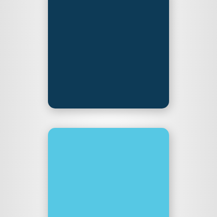
Akte Aurora
Akte Aurora ist Podcast,
Hörspiel, Spielshow, Krimi
und Improtheater in einem.
Sozusagen das auditive
Krimidinner ohne Essen.
aka.lanoinc.de
Puerto Patida
Der lustige
Rätselrollenspiel-Podcast
von/mit Johannes. Ich
spreche hier Rollen.
Grimme Award nominiert.
Projekt ist beendet.