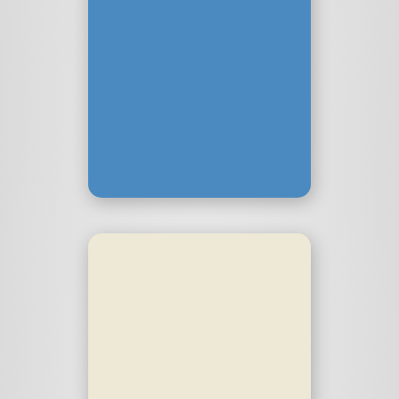
schlicht &
ergreifend
Mein Designbüro in Aachen.
Come in and find out … oder
so ähnlich.
schlicht-und-ergreifend.de
Ladefuchs
Die App für's Elektroauto:
Einfach schlau laden. Mit
einem Wisch findest Du die
günstigste Karte für die
Ladesäule heraus.