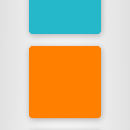
Alpen zur Nordsee – rein
elektrisch!
elektro-weltrekordflug.eu
teenager­
sexbeichte
Der geile Lifestyle-Podcast
von & mit Malik und Johnny
muss abers jedER selber
wissen #sponsoredpost
teenagersexbeichte.de