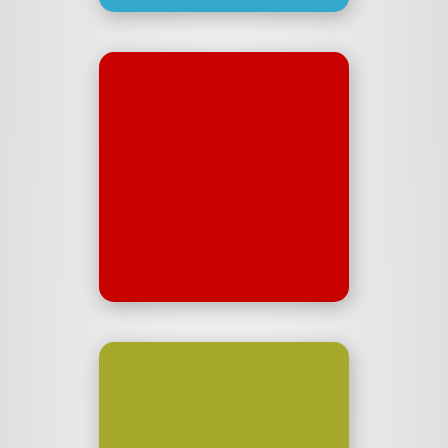
malik.fm
Malik talking to people. In
German & English.
malik.fm
Herzens­
schwestern
Christine und Annika