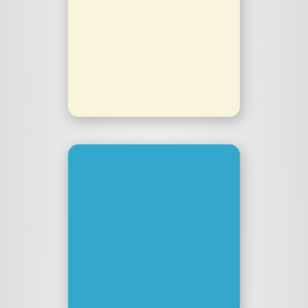
Minuten Laberpodcast mit
Phil Hellwig und mir.
timebox.malik-aziz.de
Der Weisheit
Der Weisheit ist ein
einstündiges Radiomagazin
mit Marcus Richter, Patricia
Cammarata, Malik Aziz und
Frau Kirsche.
derweisheit.de