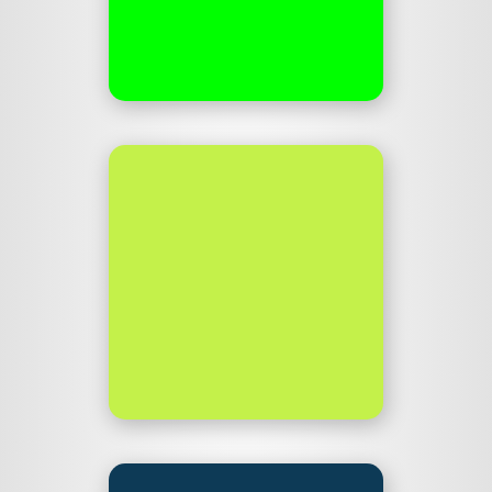
»Survivors« (Rockaine/
Rough Trade)
startarevolution.de
Bottle Block
Gemeinsam mit Morell
Westermann biete ich einen
»Unterrollschutz« für das
Tesla Model X an.
bottle-block.com