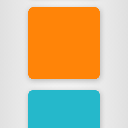
CleanElectric
Der E-Mobility Podcast –
mit Philipp, Marcel, Julien …
und mir.
cleanelectric.de
Elektro-
Weltrekordflug
Ich bin Teil des Teams um
den Weltrekordflug von den