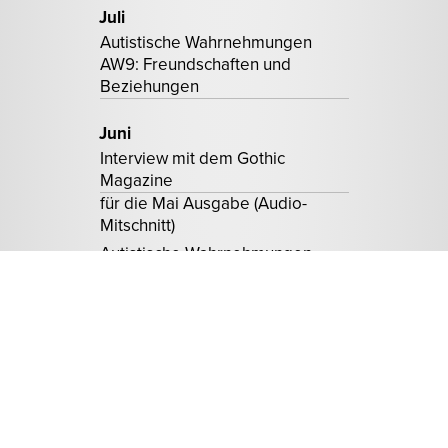
Juli
Autistische Wahrnehmungen
AW9: Freundschaften und
Beziehungen
Juni
Interview mit dem Gothic
Magazine
für die Mai Ausgabe (Audio-
Mitschnitt)
Autistische Wahrnehmungen
AW8: Berührungen
SharqTalk #8 with Malik Aziz
(Interview with me in english) ·
YouTube
·
iTunes
Mai
Autistische Wahrnehmungen
AW7: Telefonieren