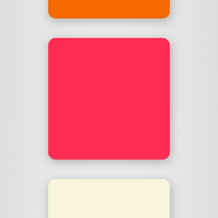
shapes.film
audiodump
Malik, Johnny, Ben und
Flowinho reden über Macs,
Hacks und anderes
Techzeug.
audiodump.de
Timebox
Der wöchentliche 15-