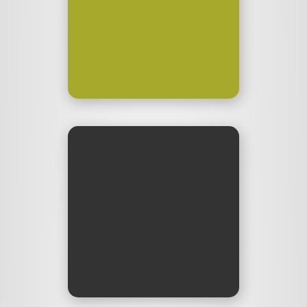
sprechen über Gefühle –
aber wie! Ich produziere.
herzensschwestern.fm
UltraSchall
Der einfache Einstieg ins
High-End-Podcasting (Open
Source Projekt). Ich helfe
mit als #Edeltester und
Designer.
ultraschall.fm