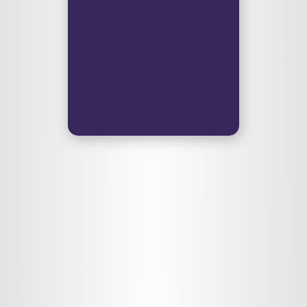
Ein Überlaufbecken von
Marcus Richter und mir,
wenn mal dringend
Redebedarf besteht, den
kein anderer Podcast
aufnehmen kann.
redebedarf.org